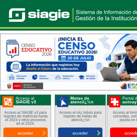
4
Acceso al
Metas de
Portal 
SIAGIE v3
atenciï¿½n
autoa
Acceso al SIAGIE v3 para
Acceso al mï¿½dulo para
Acceso al form
registro de matrícula hasta
registro de metas de
consultas, sol
el 2024 y otros procesos
atenciï¿½n
ayuda en l
en el 2024.
acceder
acceder
acced