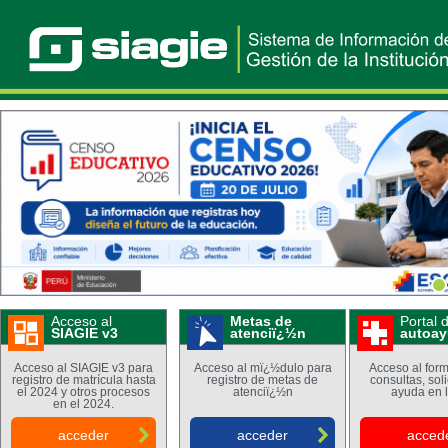
4
Acceso al
Metas de
Portal 
SIAGIE v3
atenciï¿½n
autoa
Acceso al SIAGIE v3 para
Acceso al mï¿½dulo para
Acceso al form
registro de matrícula hasta
registro de metas de
consultas, sol
el 2024 y otros procesos
atenciï¿½n
ayuda en l
en el 2024.
acceder
acceder
acced